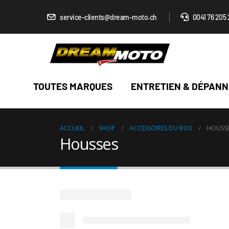
service-clients@dream-moto.ch
0041 76 205 
TOUTES MARQUES
ENTRETIEN & DÉPAN
ACCUEIL
SHOP
ACCESSOIRES DU BOX
HOUSS
Housses