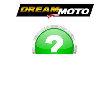
Vous ne trouvez pas le produit espéré ?
Demandez nous, nous nous ferons un plaisir de répondre à vos
attentes
NOUS APPELER