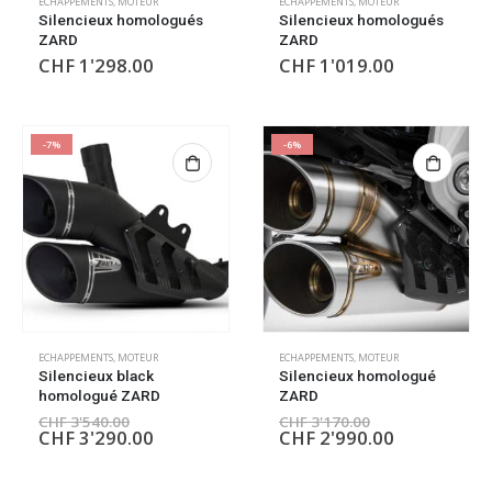
ECHAPPEMENTS
,
MOTEUR
ECHAPPEMENTS
,
MOTEUR
Silencieux homologués
Silencieux homologués
ZARD
ZARD
CHF
1'298.00
CHF
1'019.00
-7%
-6%
ECHAPPEMENTS
,
MOTEUR
ECHAPPEMENTS
,
MOTEUR
Silencieux black
Silencieux homologué
homologué ZARD
ZARD
CHF
3'540.00
CHF
3'170.00
CHF
3'290.00
CHF
2'990.00