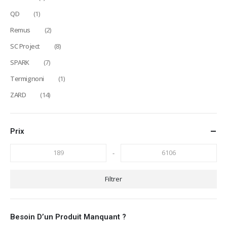
QD
(1)
Remus
(2)
SC Project
(8)
SPARK
(7)
Termignoni
(1)
ZARD
(14)
Prix
-
Filtrer
Besoin D’un Produit Manquant ?