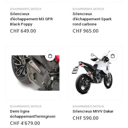
ECHAPPEMENTS
,
MOTEUR
ECHAPPEMENTS
,
MOTEUR
Silencieux
Silencieux
d’échappement M3 GPR
d’échappement Spark
Black Poppy
rond carbone
CHF
649.00
CHF
965.00
ECHAPPEMENTS
,
MOTEUR
ECHAPPEMENTS
,
MOTEUR
Demi ligne
Silencieux MIVV Dakar
échappementTermignoni
CHF
590.00
CHF
4'679.00