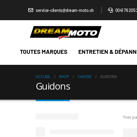
service-clients@dream-moto.ch
0041 76 205 
TOUTES MARQUES
ENTRETIEN & DÉPAN
ACCUEIL
SHOP
CHASSIS
GUIDONS
Guidons
Trier pa