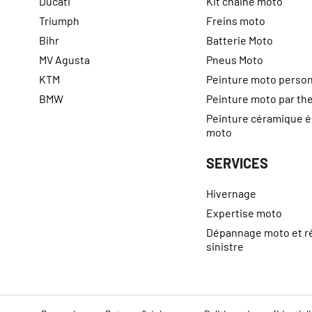
Ducati
Kit chaine moto
Triumph
Freins moto
Bihr
Batterie Moto
MV Agusta
Pneus Moto
KTM
Peinture moto person
BMW
Peinture moto par t
Peinture céramique 
moto
SERVICES
Hivernage
Expertise moto
Dépannage moto et r
sinistre