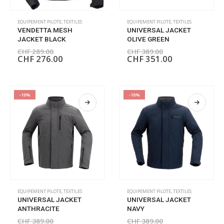
EQUIPEMENT PILOTE
,
TEXTILES
EQUIPEMENT PILOTE
,
TEXTILES
VENDETTA MESH
UNIVERSAL JACKET
JACKET BLACK
OLIVE GREEN
CHF
289.00
CHF
389.00
CHF
276.00
CHF
351.00
-10%
-10%
EQUIPEMENT PILOTE
,
TEXTILES
EQUIPEMENT PILOTE
,
TEXTILES
UNIVERSAL JACKET
UNIVERSAL JACKET
ANTHRACITE
NAVY
CHF
389.00
CHF
389.00