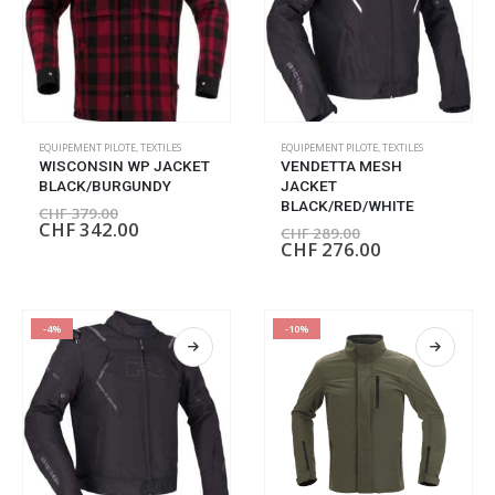
EQUIPEMENT PILOTE
,
TEXTILES
EQUIPEMENT PILOTE
,
TEXTILES
WISCONSIN WP JACKET
VENDETTA MESH
BLACK/BURGUNDY
JACKET
BLACK/RED/WHITE
CHF
379.00
CHF
342.00
CHF
289.00
CHF
276.00
-4%
-10%