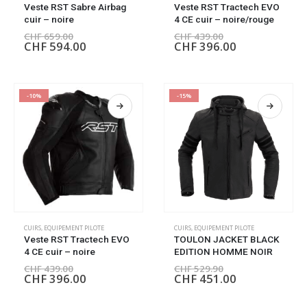
Veste RST Sabre Airbag
Veste RST Tractech EVO
cuir – noire
4 CE cuir – noire/rouge
CHF
659.00
CHF
439.00
CHF
594.00
CHF
396.00
-10%
-15%
CUIRS
,
EQUIPEMENT PILOTE
CUIRS
,
EQUIPEMENT PILOTE
Veste RST Tractech EVO
TOULON JACKET BLACK
4 CE cuir – noire
EDITION HOMME NOIR
CHF
439.00
CHF
529.90
CHF
396.00
CHF
451.00