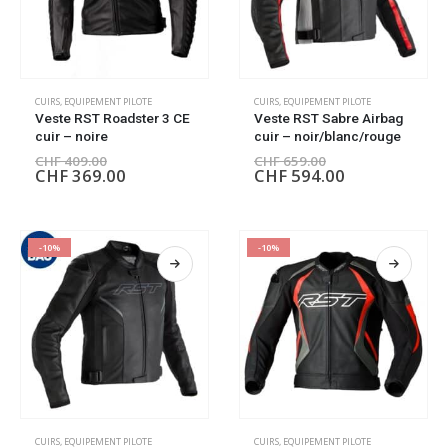
CUIRS
,
EQUIPEMENT PILOTE
CUIRS
,
EQUIPEMENT PILOTE
Veste RST Roadster 3 CE
Veste RST Sabre Airbag
cuir – noire
cuir – noir/blanc/rouge
CHF
409.00
CHF
659.00
CHF
369.00
CHF
594.00
-10%
-10%
CUIRS
,
EQUIPEMENT PILOTE
CUIRS
,
EQUIPEMENT PILOTE