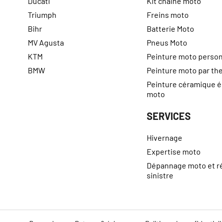
Ducati
Kit chaine moto
Triumph
Freins moto
Bihr
Batterie Moto
MV Agusta
Pneus Moto
KTM
Peinture moto person
BMW
Peinture moto par t
Peinture céramique 
moto
SERVICES
Hivernage
Expertise moto
Dépannage moto et r
sinistre