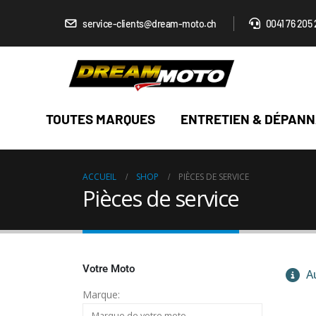
service-clients@dream-moto.ch
0041 76 205 
TOUTES MARQUES
ENTRETIEN & DÉPAN
ACCUEIL
SHOP
PIÈCES DE SERVICE
Pièces de service
Votre Moto
Au
Marque: