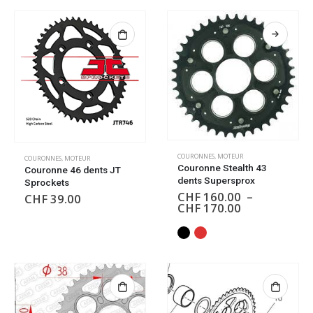
COURONNES
,
MOTEUR
COURONNES
,
MOTEUR
Couronne Stealth 43
Couronne 46 dents JT
dents Supersprox
Sprockets
CHF
160.00
–
CHF
39.00
CHF
170.00