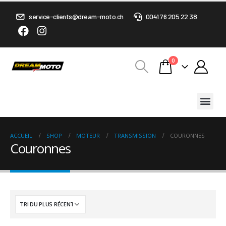
service-clients@dream-moto.ch
0041 76 205 22 38
0
ACCUEIL
SHOP
MOTEUR
TRANSMISSION
COURONNES
Couronnes