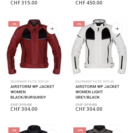
CHF
315.00
CHF
450.00
-5%
-5%
EQUIPEMENT PILOTE
,
TEXTILES
EQUIPEMENT PILOTE
,
TEXTILES
AIRSTORM WP JACKET
AIRSTORM WP JACKET
WOMEN
WOMEN LIGHT
BLACK/BURGUNDY
GREY/BLACK
CHF
319.00
CHF
319.00
CHF
304.00
CHF
304.00
-5%
-10%