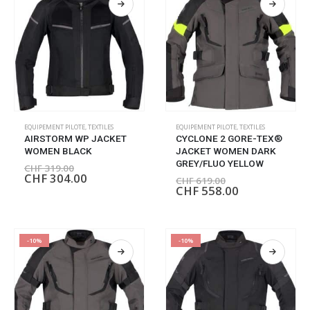
EQUIPEMENT PILOTE
,
TEXTILES
EQUIPEMENT PILOTE
,
TEXTILES
AIRSTORM WP JACKET
CYCLONE 2 GORE-TEX®
WOMEN BLACK
JACKET WOMEN DARK
GREY/FLUO YELLOW
CHF
319.00
CHF
304.00
CHF
619.00
CHF
558.00
-10%
-10%