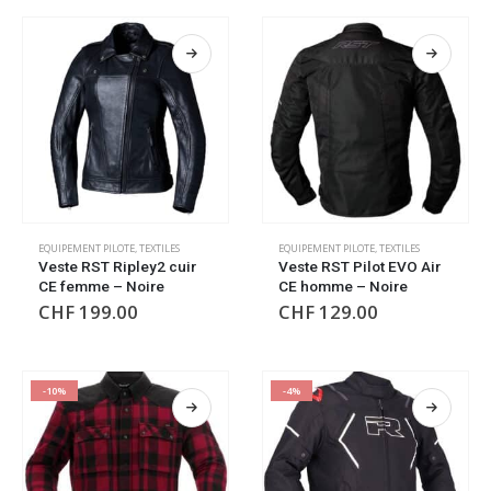
EQUIPEMENT PILOTE
,
TEXTILES
EQUIPEMENT PILOTE
,
TEXTILES
Veste RST Ripley2 cuir
Veste RST Pilot EVO Air
CE femme – Noire
CE homme – Noire
CHF
199.00
CHF
129.00
-10%
-4%