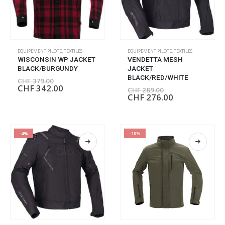
EQUIPEMENT PILOTE
,
TEXTILES
EQUIPEMENT PILOTE
,
TEXTILES
WISCONSIN WP JACKET
VENDETTA MESH
BLACK/BURGUNDY
JACKET
BLACK/RED/WHITE
CHF
379.00
CHF
342.00
CHF
289.00
CHF
276.00
-4%
-10%