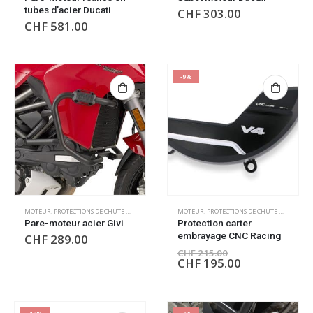
tubes d’acier Ducati
CHF
303.00
CHF
581.00
-9%
MOTEUR
,
PROTECTIONS DE CHUTE MOTEUR
MOTEUR
,
PROTECTIONS DE CHUTE MOTEUR
Pare-moteur acier Givi
Protection carter
embrayage CNC Racing
CHF
289.00
CHF
215.00
CHF
195.00