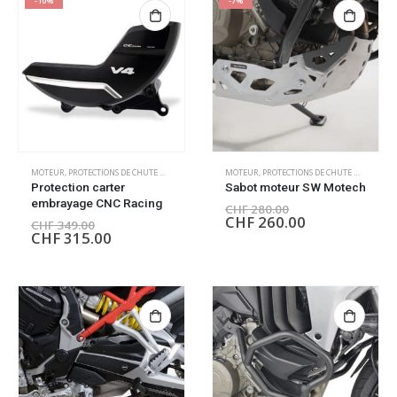
-10%
-7%
MOTEUR
,
PROTECTIONS DE CHUTE MOTEUR
MOTEUR
,
PROTECTIONS DE CHUTE MOTEUR
Protection carter
Sabot moteur SW Motech
embrayage CNC Racing
CHF
280.00
CHF
260.00
CHF
349.00
CHF
315.00