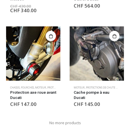
CHF
564.00
CHF
430.00
CHF
340.00
CHASSIS
,
FOURCHES
,
MOTEUR
,
PROTECTIONS DE CHUTE MOTEUR
MOTEUR
,
PROTECTIONS DE CHUTE MOTEUR
,
ROUES
Protection axe roue avant
Cache pompe à eau
Ducati
Ducati
CHF
147.00
CHF
145.00
No more products