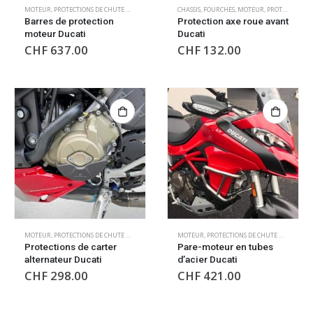
MOTEUR
,
PROTECTIONS DE CHUTE MOTEUR
CHASSIS
,
FOURCHES
,
MOTEUR
,
PROTECTIONS DE CHUTE MOTEUR
Barres de protection
Protection axe roue avant
moteur Ducati
Ducati
CHF
637.00
CHF
132.00
MOTEUR
,
PROTECTIONS DE CHUTE MOTEUR
MOTEUR
,
PROTECTIONS DE CHUTE MOTEUR
Protections de carter
Pare-moteur en tubes
alternateur Ducati
d’acier Ducati
CHF
298.00
CHF
421.00