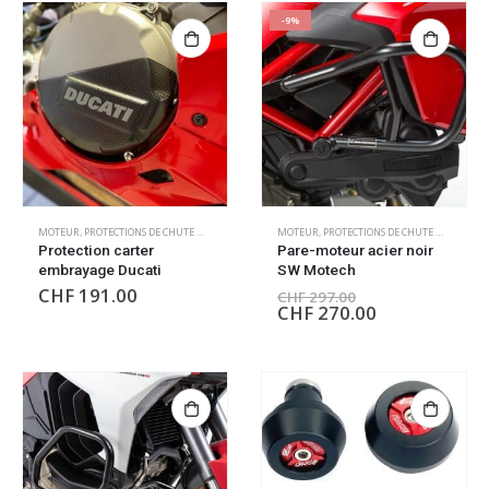
-9%
MOTEUR
,
PROTECTIONS DE CHUTE MOTEUR
MOTEUR
,
PROTECTIONS DE CHUTE MOTEUR
Protection carter
Pare-moteur acier noir
embrayage Ducati
SW Motech
CHF
191.00
CHF
297.00
CHF
270.00