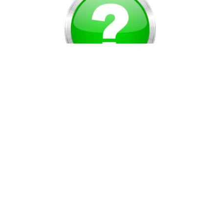
Vous ne trouvez pas le produit espéré ?
Demandez nous, nous nous ferons un plaisir de répondre à vos
attentes
NOUS APPELER
0041.76.205.22.38
NOUS ÉCRIRE
service-clients@dream-moto.ch