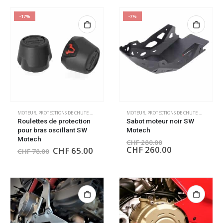
-17%
-7%
MOTEUR
,
PROTECTIONS DE CHUTE MOTEUR
MOTEUR
,
PROTECTIONS DE CHUTE MOTEUR
Roulettes de protection
Sabot moteur noir SW
pour bras oscillant SW
Motech
Motech
CHF
280.00
CHF
260.00
CHF
65.00
CHF
78.00