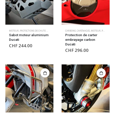
MOTEUR
,
PROTECTIONS DE CHUTE MOTEUR
CARBONE
,
CARÉNAGES
,
MOTEUR
,
PROTECTIONS DE CHUTE MOTEUR
Sabot moteur aluminium
Protection de carter
Ducati
embrayage carbon
Ducati
CHF
244.00
CHF
296.00