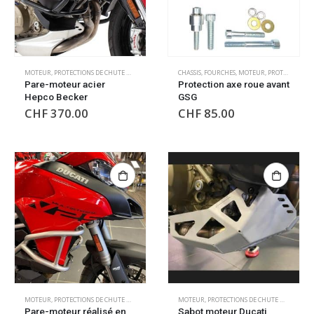
MOTEUR
,
PROTECTIONS DE CHUTE MOTEUR
CHASSIS
,
FOURCHES
,
MOTEUR
,
PROTECTIONS DE CHUTE MOTEUR
Pare-moteur acier
Protection axe roue avant
Hepco Becker
GSG
CHF
370.00
CHF
85.00
MOTEUR
,
PROTECTIONS DE CHUTE MOTEUR
MOTEUR
,
PROTECTIONS DE CHUTE MOTEUR
Pare-moteur réalisé en
Sabot moteur Ducati