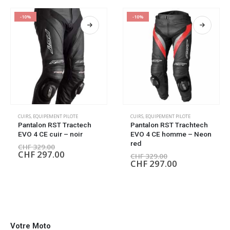
-10%
-10%
CUIRS
,
EQUIPEMENT PILOTE
CUIRS
,
EQUIPEMENT PILOTE
Pantalon RST Tractech
Pantalon RST Trachtech
EVO 4 CE cuir – noir
EVO 4 CE homme – Neon
red
CHF
329.00
CHF
297.00
CHF
329.00
CHF
297.00
Votre Moto