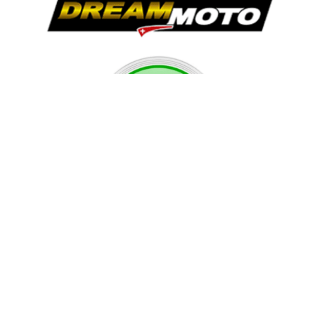
Vous ne trouvez pas le produit espéré ?
Demandez nous, nous nous ferons un plaisir de répondre à vos
attentes
NOUS APPELER
0041.76.205.22.38