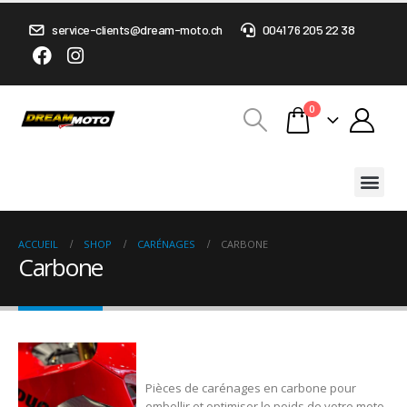
service-clients@dream-moto.ch
0041 76 205 22 38
0
ACCUEIL
SHOP
CARÉNAGES
CARBONE
Carbone
Pièces de carénages en carbone pour
embellir et optimiser le poids de votre moto.