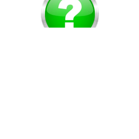
Vous ne trouvez pas le produit espéré ?
Demandez nous, nous nous ferons un plaisir de répondre à vos
attentes
NOUS APPELER
0041.76.205.22.38
NOUS ÉCRIRE
service-clients@dream-moto.ch