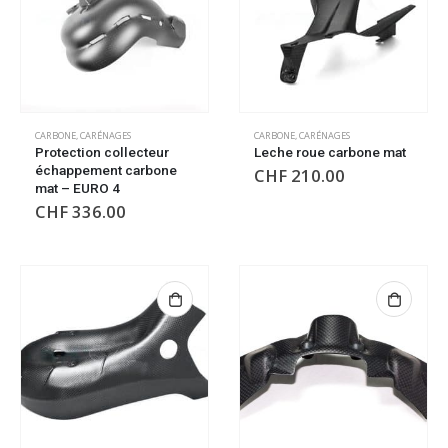
CARBONE
,
CARÉNAGES
CARBONE
,
CARÉNAGES
Protection collecteur
Leche roue carbone mat
échappement carbone
CHF
210.00
mat – EURO 4
CHF
336.00