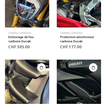
CARBONE
,
CARÉNAGES
CARBONE
,
CARÉNAGES
Entourage de feu
Protection amortisseur
carbone Ducati
carbone Ducati
CHF
305.00
CHF
177.00