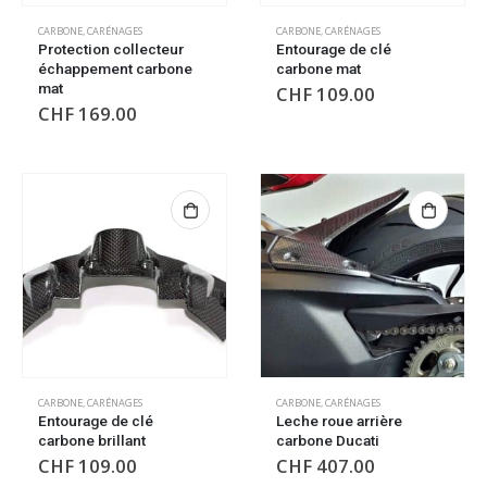
CARBONE
,
CARÉNAGES
CARBONE
,
CARÉNAGES
Protection collecteur
Entourage de clé
échappement carbone
carbone mat
mat
CHF
109.00
CHF
169.00
CARBONE
,
CARÉNAGES
CARBONE
,
CARÉNAGES
Entourage de clé
Leche roue arrière
carbone brillant
carbone Ducati
CHF
109.00
CHF
407.00