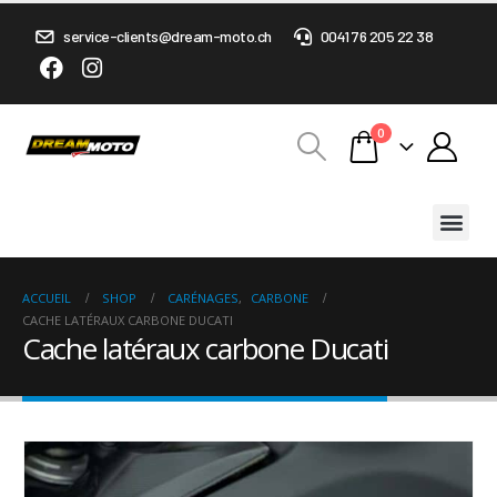
service-clients@dream-moto.ch
0041 76 205 22 38
0
ACCUEIL
SHOP
CARÉNAGES
,
CARBONE
CACHE LATÉRAUX CARBONE DUCATI
Cache latéraux carbone Ducati