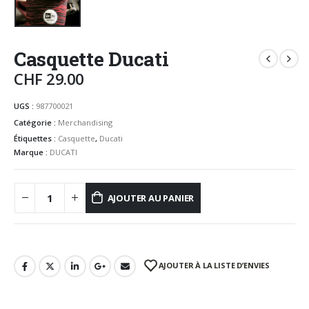
Casquette Ducati
CHF
29.00
UGS :
987700021
Catégorie :
Merchandising
Étiquettes :
Casquette
,
Ducati
Marque :
DUCATI
AJOUTER AU PANIER
AJOUTER À LA LISTE D’ENVIES