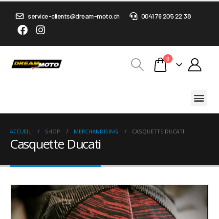
service-clients@dream-moto.ch
0041 76 205 22 38
0
ACCUEIL
SHOP
MERCHANDISING
CASQUETTE DUCATI
Casquette Ducati