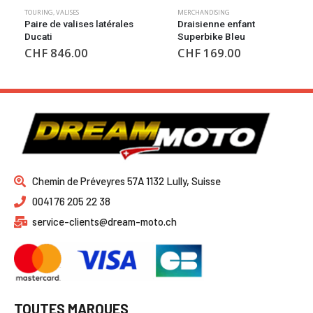
TOURING
,
VALISES
MERCHANDISING
Paire de valises latérales
Draisienne enfant
Ducati
Superbike Bleu
CHF
846.00
CHF
169.00
Chemin de Préveyres 57A 1132 Lully, Suisse
0041 76 205 22 38
service-clients@dream-moto.ch
TOUTES MARQUES