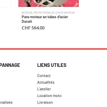
MOTEUR
,
PROTECTIONS DE CHUTE MOTEUR
KIT CHAINES
,
Pare-moteur en tubes d’acier
Kit chaine 
Ducati
AFAM
CHF
564.00
CHF
400
ÉPANNAGE
LIENS UTILES
Contact
Actualités
L’atelier
Location moto
nalisée
Livraison