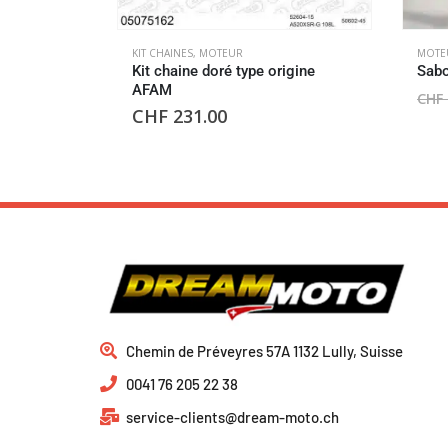
KIT CHAINES
,
MOTEUR
MOTE
Kit chaine doré type origine
Sab
AFAM
CHF
CHF
231.00
Chemin de Préveyres 57A 1132 Lully, Suisse
0041 76 205 22 38
service-clients@dream-moto.ch