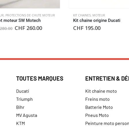
UR
,
PROTECTIONS DE CHUTE MOTEUR
KIT CHAINES
,
MOTEUR
ot moteur SW Motech
Kit chaine origine Ducati
CHF
260.00
CHF
195.00
280.00
TOUTES MARQUES
ENTRETIEN & D
Ducati
Kit chaine moto
Triumph
Freins moto
Bihr
Batterie Moto
MV Agusta
Pneus Moto
KTM
Peinture moto person