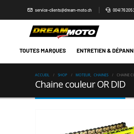
service-clients@dream-moto.ch
0041 76 205 
TOUTES MARQUES
ENTRETIEN & DÉPAN
ACCUEIL
SHOP
MOTEUR
,
CHAINES
CHAINE C
Chaine couleur OR DID