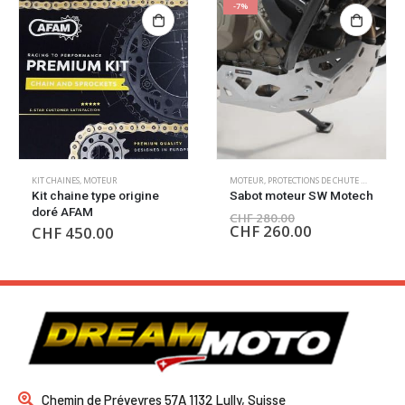
-7%
MOTEUR
,
PROTECTIONS DE CHUTE MOTEUR
MOTEUR
,
PROTECTIONS DE CHUTE MOTEUR
Sabot moteur SW Motech
Pare-moteur en tubes
d’acier Ducati
CHF
280.00
CHF
260.00
CHF
564.00
Chemin de Préveyres 57A 1132 Lully, Suisse