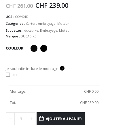
CHF
239.00
CHF
261.00
UGS :
CCV401D
Catégories :
Carters embrayage
,
Moteur
Étiquettes :
ducabike
,
Embrayage
,
Moteur
Marque :
DUCABIKE
COULEUR
?
Je souhaite inclure le montage
Oui
Montage:
CHF
0.00
Total:
CHF
239.00
AJOUTER AU PANIER