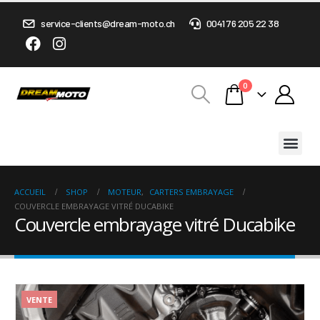
service-clients@dream-moto.ch
0041 76 205 22 38
0
ACCUEIL
SHOP
MOTEUR
,
CARTERS EMBRAYAGE
COUVERCLE EMBRAYAGE VITRÉ DUCABIKE
Couvercle embrayage vitré Ducabike
VENTE