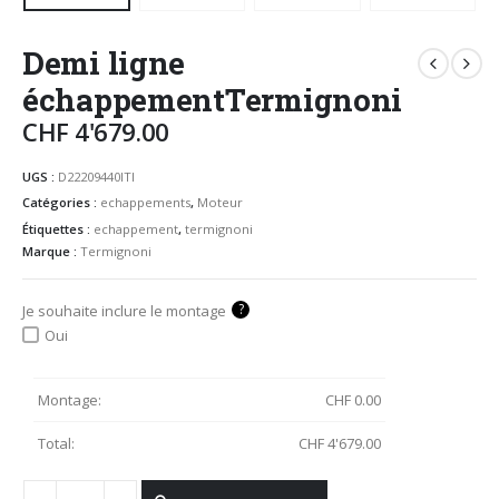
Demi ligne
échappementTermignoni
CHF
4'679.00
UGS :
D22209440ITI
Catégories :
echappements
,
Moteur
Étiquettes :
echappement
,
termignoni
Marque :
Termignoni
?
Je souhaite inclure le montage
Oui
Montage:
CHF
0.00
Total:
CHF
4'679.00