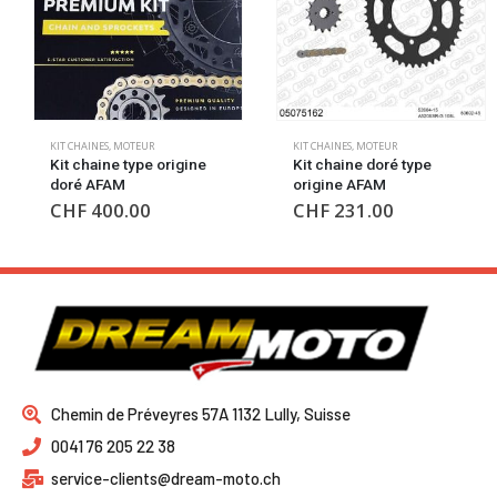
KIT CHAINES
,
MOTEUR
KIT CHAINES
,
MOTEUR
Kit chaine type origine
Kit chaine doré type
doré AFAM
origine AFAM
CHF
400.00
CHF
231.00
Chemin de Préveyres 57A 1132 Lully, Suisse
0041 76 205 22 38
service-clients@dream-moto.ch