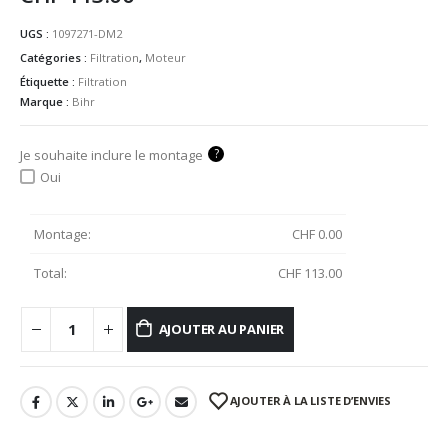
UGS :
1097271-DM2
Catégories :
Filtration
,
Moteur
Étiquette :
Filtration
Marque :
Bihr
?
Je souhaite inclure le montage
Oui
Montage:
CHF
0.00
Total:
CHF
113.00
AJOUTER AU PANIER
AJOUTER À LA LISTE D’ENVIES