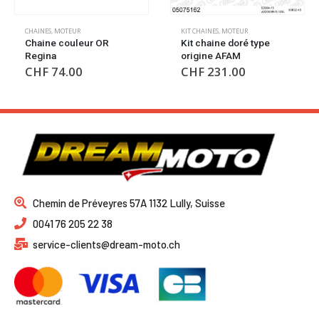
CHAINES
,
MOTEUR
KIT CHAINES
,
MOTEUR
Chaine couleur OR
Kit chaine doré type
Regina
origine AFAM
CHF
74.00
CHF
231.00
Chemin de Préveyres 57A 1132 Lully, Suisse
0041 76 205 22 38
service-clients@dream-moto.ch