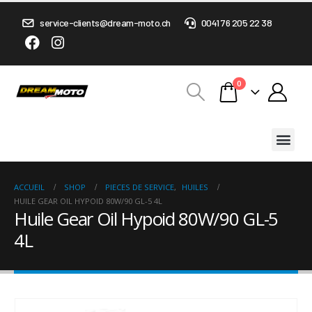
service-clients@dream-moto.ch
0041 76 205 22 38
0
ACCUEIL
SHOP
PIECES DE SERVICE
,
HUILES
HUILE GEAR OIL HYPOID 80W/90 GL-5 4L
Huile Gear Oil Hypoid 80W/90 GL-5
4L