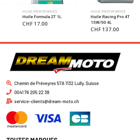
HUILES
,
PIECES DE SERVICE
HUILES
,
PIECES DE SERVICE
Huile Formula 2T 1L
Huile Racing Pro 4T
15W/50 4L
CHF
17.00
CHF
137.00
Chemin de Préveyres 57A 1132 Lully, Suisse
0041 76 205 22 38
service-clients@dream-moto.ch