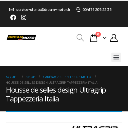
service-clients@dream-moto.ch
0041 76 205 22 38
0
ACCUEIL
SHOP
CARÉNAGES
,
SELLES DE MOTO
HOUSSE DE SELLES DESIGN ULTRAGRIP TAPPEZZERIA ITALIA
Housse de selles design Ultragrip
Tappezzeria Italia