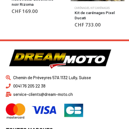
noir Rizoma
CARÉNAGES
,
KIT CARÉNAGES
CHF
169.00
Kit de carénages Pixel
Ducati
CHF
733.00
Chemin de Préveyres 57A 1132 Lully, Suisse
0041 76 205 22 38
service-clients@dream-moto.ch