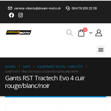
service-clients@dream-moto.ch
0041 76 205 22 38
0
ACCUEIL
SHOP
EQUIPEMENT PILOTE
,
GANTS ÉTÉ
GANTS RST TRACTECH EVO 4 CUIR ROUGE/BLANC/NOIR
Gants RST Tractech Evo 4 cuir
rouge/blanc/noir