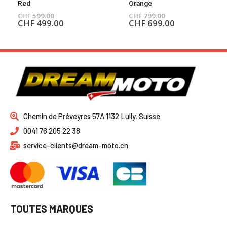
Red
Orange
CHF
599.00
CHF
799.00
CHF
499.00
CHF
699.00
Chemin de Préveyres 57A 1132 Lully, Suisse
0041 76 205 22 38
service-clients@dream-moto.ch
TOUTES MARQUES