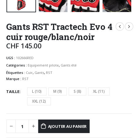
Gants RST Tractech Evo 4
cuir rouge/blanc/noir
CHF
145.00
UGS :
102666RED
Catégories :
Equipement pilote
,
Gants été
Étiquettes :
Cuir
,
Gants
,
RST
Marque :
RST
TAILLE
L (10)
M (9)
S (8)
XL (11)
XXL (12)
AJOUTER AU PANIER