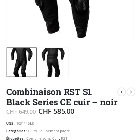
Combinaison RST S1
Black Series CE cuir – noir
CHF
585.00
CHF
649.00
UGS :
103114BLK
Catégories :
Cuirs
,
Equipement pilote
Étiquettes :
Combinaisons
,
Cuir
,
RST