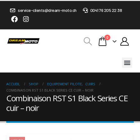
service-clients@dream-moto.ch
0041 76 205 22 38
0
ACCUEIL
SHOP
EQUIPEMENT PILOTE
,
CUIRS
COMBINAISON RST S1 BLACK SERIES CE CUIR – NOIR
Combinaison RST S1 Black Series CE
cuir – noir