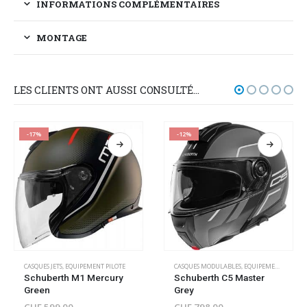
INFORMATIONS COMPLÉMENTAIRES
MONTAGE
LES CLIENTS ONT AUSSI CONSULTÉ…
-17%
-12%
CASQUES JETS
,
EQUIPEMENT PILOTE
CASQUES MODULABLES
,
EQUIPEMENT PILOTE
Schuberth M1 Mercury
Schuberth C5 Master
Green
Grey
CHF
599.00
CHF
798.00