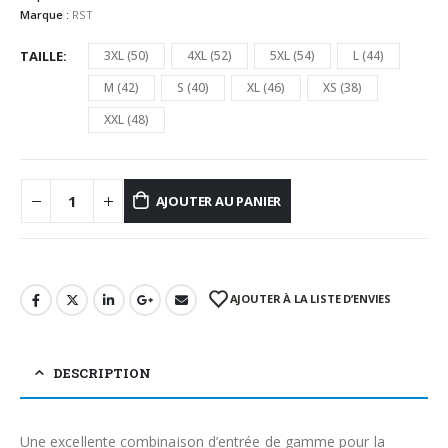
Marque :
RST
TAILLE
3XL (50)
4XL (52)
5XL (54)
L (44)
M (42)
S (40)
XL (46)
XS (38)
XXL (48)
AJOUTER AU PANIER
AJOUTER À LA LISTE D’ENVIES
DESCRIPTION
Une excellente combinaison d’entrée de gamme pour la