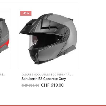
-13%
-17%
OTE
CASQUES MODULABLES
,
EQUIPEMENT PILOTE
CASQUES JETS
Schuberth E2 Concrete Grey
Schuberth
CHF
619.00
CHF
709.00
CHF
599.0