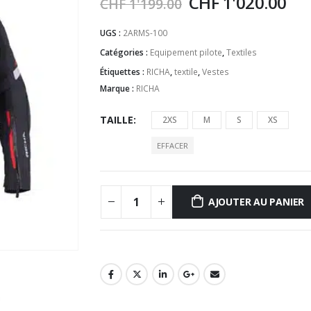
CHF
1'020.00
CHF
1'199.00
UGS :
2ARMS-100
Catégories :
Equipement pilote
,
Textiles
Étiquettes :
RICHA
,
textile
,
Vestes
Marque :
RICHA
TAILLE
2XS
M
S
XS
EFFACER
AJOUTER AU PANIER