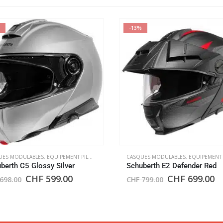
-13%
UES MODULABLES
,
EQUIPEMENT PILOTE
CASQUES MODULABLES
,
EQUIPEMENT PIL
berth C5 Glossy Silver
Schuberth E2 Defender Red
CHF
599.00
CHF
699.00
698.00
CHF
799.00