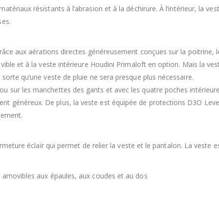
ériaux résistants à l’abrasion et à la déchirure. À l’intérieur, la ve
ses.
râce aux aérations directes généreusement conçues sur la poitrine, les 
ible et à la veste intérieure Houdini Primaloft en option. Mais la ves
 sorte qu’une veste de pluie ne sera presque plus nécessaire.
u sur les manchettes des gants et avec les quatre poches intérieures
 généreux. De plus, la veste est équipée de protections D3O Level 
stement.
ermeture éclair qui permet de relier la veste et le pantalon. La veste
t amovibles aux épaules, aux coudes et au dos