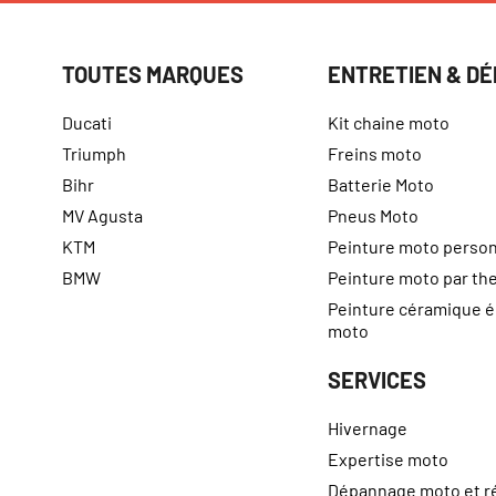
TOUTES MARQUES
ENTRETIEN & D
Ducati
Kit chaine moto
Triumph
Freins moto
Bihr
Batterie Moto
MV Agusta
Pneus Moto
KTM
Peinture moto person
BMW
Peinture moto par t
Peinture céramique 
moto
SERVICES
Hivernage
Expertise moto
Dépannage moto et r