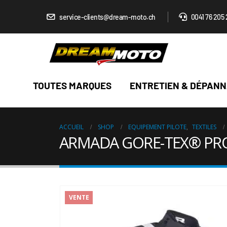
service-clients@dream-moto.ch
0041 76 205 
TOUTES MARQUES
ENTRETIEN & DÉPAN
ACCUEIL
SHOP
EQUIPEMENT PILOTE
,
TEXTILES
ARMADA GORE-TEX® PRO
VENTE