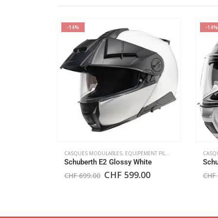
-14%
-14%
CASQUES MODULABLES
,
EQUIPEMENT PILOTE
CASQ
Schuberth E2 Glossy White
Schu
CHF
599.00
CHF
699.00
CHF