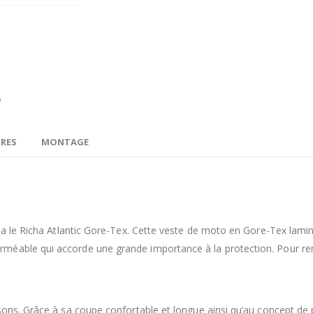
RES
MONTAGE
 a le Richa Atlantic Gore-Tex. Cette veste de moto en Gore-Tex laminé
éable qui accorde une grande importance à la protection. Pour rend
sons. Grâce à sa coupe confortable et longue ainsi qu’au concept de p