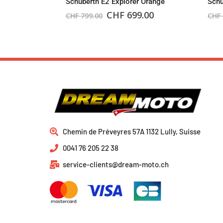
Schuberth E2 Explorer Orange
Schu
CHF
699.00
CHF
799.00
CHF
Chemin de Préveyres 57A 1132 Lully, Suisse
0041 76 205 22 38
service-clients@dream-moto.ch