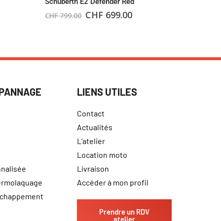
Schuberth E2 Defender Red
Schuberth
CHF
699.00
CHF
799.00
CHF
599.0
ÉPANNAGE
LIENS UTILES
Contact
Actualités
L’atelier
Location moto
nalisée
Livraison
hermolaquage
Accéder à mon profil
échappement
Prendre un RDV
atelier