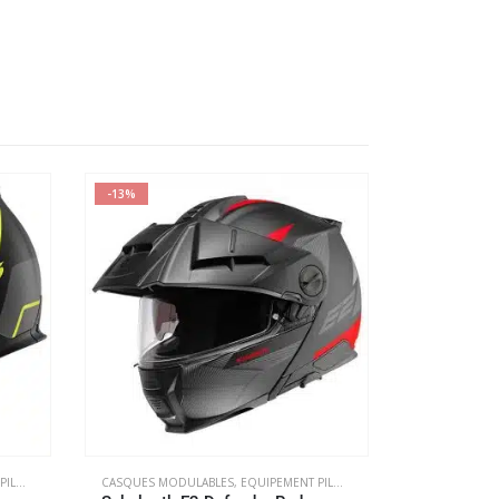
-13%
-17%
OTE
CASQUES MODULABLES
,
EQUIPEMENT PILOTE
CASQUES JETS