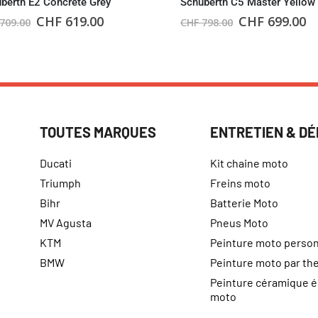
berth E2 Concrete Grey
Schuberth C5 Master Yellow
CHF
619.00
CHF
699.00
709.00
CHF
798.00
TOUTES MARQUES
ENTRETIEN & D
Ducati
Kit chaine moto
Triumph
Freins moto
Bihr
Batterie Moto
MV Agusta
Pneus Moto
KTM
Peinture moto person
BMW
Peinture moto par t
Peinture céramique 
moto