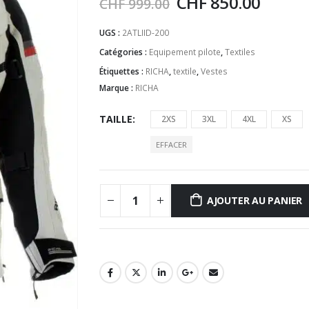
CHF
850.00
CHF
999.00
UGS :
2ATLIID-200
Catégories :
Equipement pilote
,
Textiles
Étiquettes :
RICHA
,
textile
,
Vestes
Marque :
RICHA
TAILLE
2XS
3XL
4XL
XS
EFFACER
AJOUTER AU PANIER