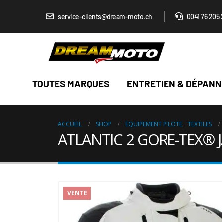
service-clients@dream-moto.ch
0041 76 205 
TOUTES MARQUES
ENTRETIEN & DÉPAN
ACCUEIL
SHOP
EQUIPEMENT PILOTE
,
TEXTILES
ATLANTIC 2 GORE-TEX®
VENTE