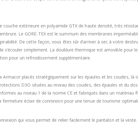
e couche extérieure en polyamide GTX de haute densité, très résistante
 cambrure. Le GORE-TEX est le summum des membranes imperméables 
rabilité. De cette façon, vous êtes sûr d’arriver à sec à votre de
 de s’écouler simplement. La doublure thermique est amovible pour l
ilation pour un refroidissement supplémentaire.
rmacor placés stratégiquement sur les épaules et les coudes, là où l
 protections D3O situées au niveau des coudes, des épaules et du do
 conformes au niveau 1 de la norme CE et fabriqués dans un matériau f
a fermeture éclair de connexion pour une tenue de tourisme optimal
connexion qui vous permet de relier facilement le pantalon et la veste