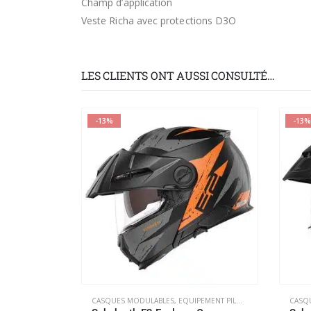
Champ d’application
Veste Richa avec protections D3O
LES CLIENTS ONT AUSSI CONSULTÉ…
-13%
-13%
CASQUES MODULABLES
,
EQUIPEMENT PILOTE
CASQ