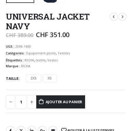
UNIVERSAL JACKET
NAVY
CHF
351.00
CHF
389.00
UGS :
2UNI-1400
Catégories :
Equipement pilote
,
Textiles
Étiquettes :
RICHA
,
textile
,
Vestes
Marque :
RICHA
TAILLE
2XS
XS
AJOUTER AU PANIER
AJOUTER À LA LISTE D’ENVIES