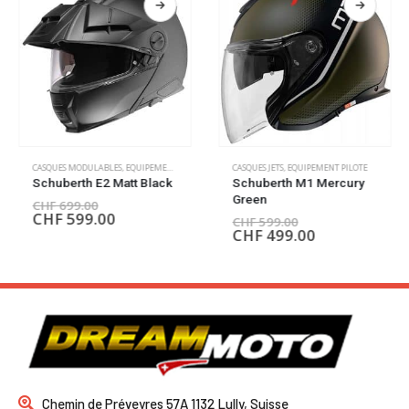
CASQUES MODULABLES
,
EQUIPEMENT PILOTE
CASQUES JETS
,
EQUIPEMENT PILOTE
Schuberth E2 Matt Black
Schuberth M1 Mercury
Green
CHF
699.00
CHF
599.00
CHF
599.00
CHF
499.00
Chemin de Préveyres 57A 1132 Lully, Suisse