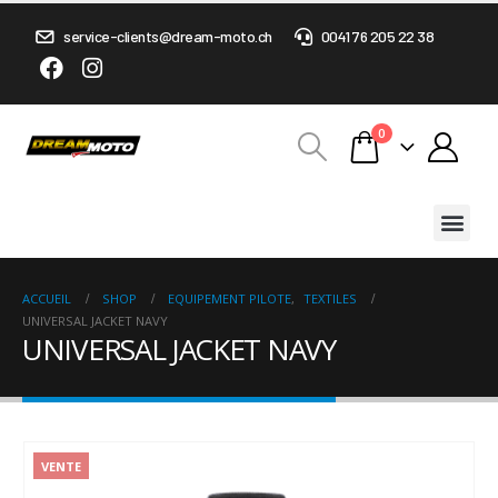
service-clients@dream-moto.ch
0041 76 205 22 38
0
ACCUEIL
SHOP
EQUIPEMENT PILOTE
,
TEXTILES
UNIVERSAL JACKET NAVY
UNIVERSAL JACKET NAVY
VENTE