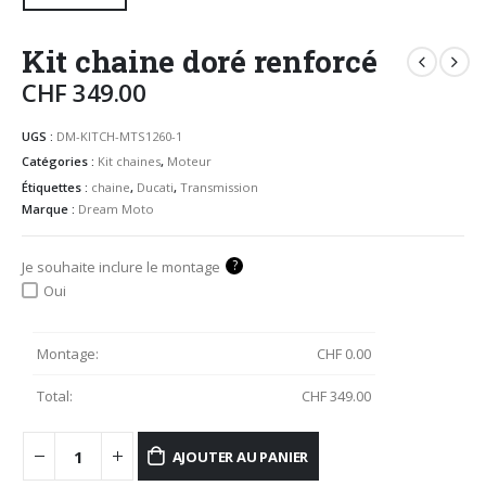
Kit chaine doré renforcé
CHF
349.00
UGS :
DM-KITCH-MTS1260-1
Catégories :
Kit chaines
,
Moteur
Étiquettes :
chaine
,
Ducati
,
Transmission
Marque :
Dream Moto
?
Je souhaite inclure le montage
Oui
Montage:
CHF
0.00
Total:
CHF
349.00
AJOUTER AU PANIER