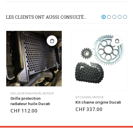
LES CLIENTS ONT AUSSI CONSULTÉ…
CARTERS EMBRAYAGE
,
MOTEUR
KIT CHAINES
,
MOTEUR
Cache embrayage à sec
Kit chaine origine Ducati
Ducati
CHF
337.00
CHF
189.00