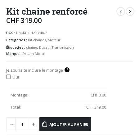
Kit chaine renforcé
CHF
319.00
UGS :
DM-KITCH-SF848-2
Catégories :
Kit chaines
,
Moteur
Étiquettes :
chaine
,
Ducati
,
Transmission
Marque :
Dream Moto
?
Je souhaite inclure le montage
Oui
Montage:
CHF
0.00
Total:
CHF
319.00
AJOUTER AU PANIER