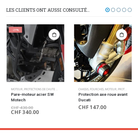
LES CLIENTS ONT AUSSI CONSULTÉ…
-21%
MOTEUR
,
PROTECTIONS DE CHUTE MOTEUR
CHASSIS
,
FOURCHES
,
MOTEUR
,
PROTECTIONS DE CHUTE MOTEUR
Pare-moteur acier SW
Protection axe roue avant
Motech
Ducati
CHF
147.00
CHF
430.00
CHF
340.00