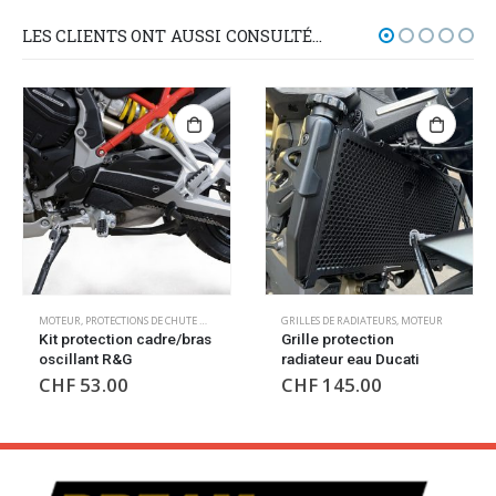
LES CLIENTS ONT AUSSI CONSULTÉ…
GRILLES DE RADIATEURS
,
MOTEUR
CHAINES
,
MOTEUR
Grille protection
Chaine couleur OR
radiateur eau Ducati
Regina
CHF
145.00
CHF
148.00