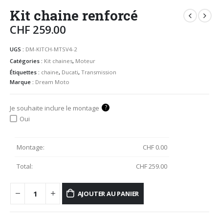
Kit chaine renforcé
CHF
259.00
UGS :
DM-KITCH-MTSV4-2
Catégories :
Kit chaines
,
Moteur
Étiquettes :
chaine
,
Ducati
,
Transmission
Marque :
Dream Moto
?
Je souhaite inclure le montage
Oui
Montage:
CHF
0.00
Total:
CHF
259.00
AJOUTER AU PANIER