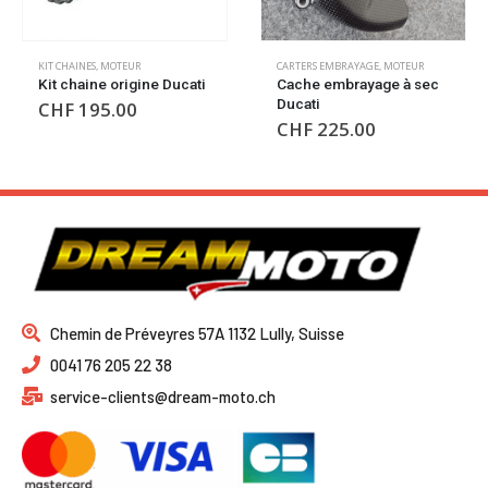
KIT CHAINES
,
MOTEUR
CARTERS EMBRAYAGE
,
MOTEUR
Kit chaine origine Ducati
Cache embrayage à sec
Ducati
CHF
195.00
CHF
225.00
Chemin de Préveyres 57A 1132 Lully, Suisse
0041 76 205 22 38
service-clients@dream-moto.ch