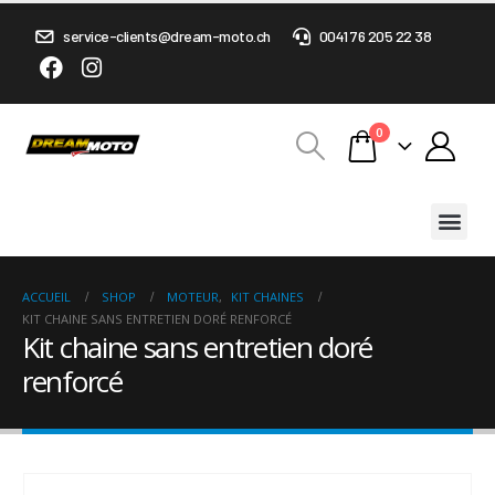
service-clients@dream-moto.ch
0041 76 205 22 38
0
ACCUEIL
SHOP
MOTEUR
,
KIT CHAINES
KIT CHAINE SANS ENTRETIEN DORÉ RENFORCÉ
Kit chaine sans entretien doré
renforcé