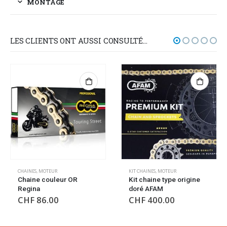
MONTAGE
LES CLIENTS ONT AUSSI CONSULTÉ…
KIT CHAINES
,
MOTEUR
KIT CHAINES
,
MOTEUR
Kit chaine type origine
Kit chaine origine Ducati
doré AFAM
CHF
375.00
CHF
400.00