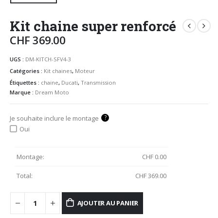
Kit chaine super renforcé
CHF
369.00
UGS :
DM-KITCH-SFV4-3
Catégories :
Kit chaines
,
Moteur
Étiquettes :
chaine
,
Ducati
,
Transmission
Marque :
Dream Moto
?
Je souhaite inclure le montage
Oui
Montage:
CHF
0.00
Total:
CHF
369.00
AJOUTER AU PANIER