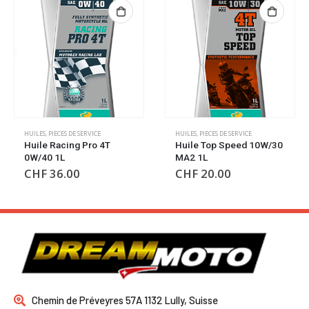
HUILES
,
PIECES DE SERVICE
HUILES
,
PIECES DE SERVICE
Huile Top Speed 10W/30
Huile Top Speed 10W/30
MA2 1L
MA2 4L
CHF
20.00
CHF
73.00
Chemin de Préveyres 57A 1132 Lully, Suisse