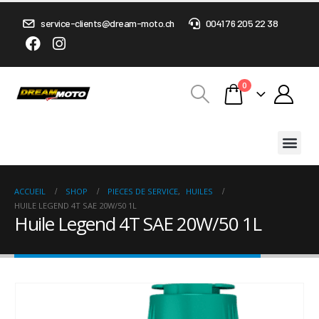
service-clients@dream-moto.ch
0041 76 205 22 38
0
ACCUEIL
SHOP
PIECES DE SERVICE
,
HUILES
HUILE LEGEND 4T SAE 20W/50 1L
Huile Legend 4T SAE 20W/50 1L