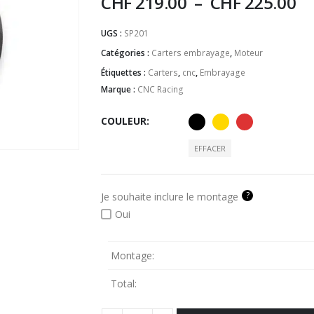
CHF
219.00
–
CHF
225.00
UGS :
SP201
Catégories :
Carters embrayage
,
Moteur
Étiquettes :
Carters
,
cnc
,
Embrayage
Marque :
CNC Racing
COULEUR
EFFACER
?
Je souhaite inclure le montage
Oui
Montage:
Total: