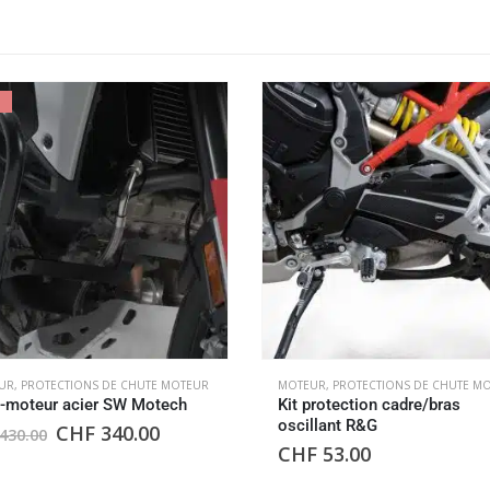
UR
,
PROTECTIONS DE CHUTE MOTEUR
MOTEUR
,
PROTECTIONS DE CHUTE M
-moteur acier SW Motech
Kit protection cadre/bras
oscillant R&G
CHF
340.00
430.00
CHF
53.00