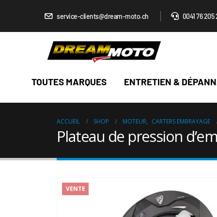
service-clients@dream-moto.ch
0041 76 205 
TOUTES MARQUES
ENTRETIEN & DÉPAN
ACCUEIL
SHOP
MOTEUR
,
CARTERS EMBRAYAGE
Plateau de pression d’e
VENTE