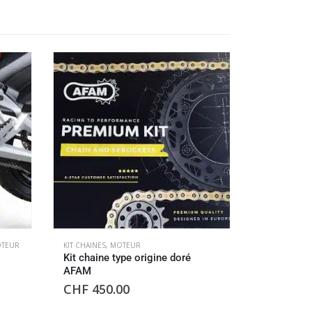
OTEUR
KIT CHAINES
,
MOTEUR
GRILLES DE R
Kit chaine type origine doré
Grille prot
AFAM
Ducati
CHF
450.00
CHF
145