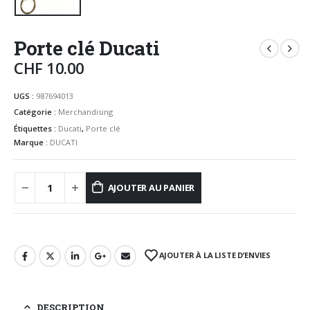
Porte clé Ducati
CHF
10.00
UGS :
987694013
Catégorie :
Merchandising
Étiquettes :
Ducati
,
Porte clé
Marque :
DUCATI
AJOUTER AU PANIER
AJOUTER À LA LISTE D’ENVIES
DESCRIPTION