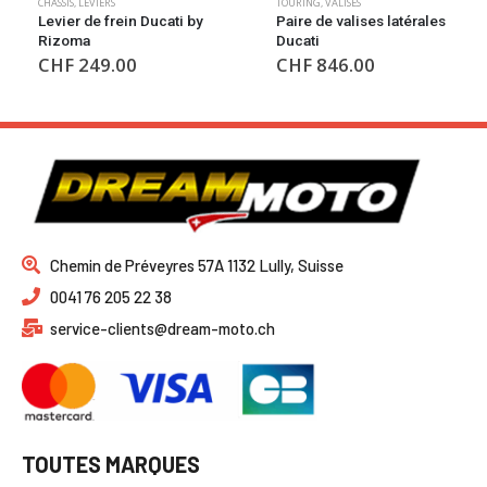
TOURING
,
VALISES
CARÉNAGES
,
KIT CARÉNAGES
Paire de valises latérales
Kit de carenages
Ducati
Monster GP Ducati
CHF
846.00
CHF
493.00
Chemin de Préveyres 57A 1132 Lully, Suisse
0041 76 205 22 38
service-clients@dream-moto.ch