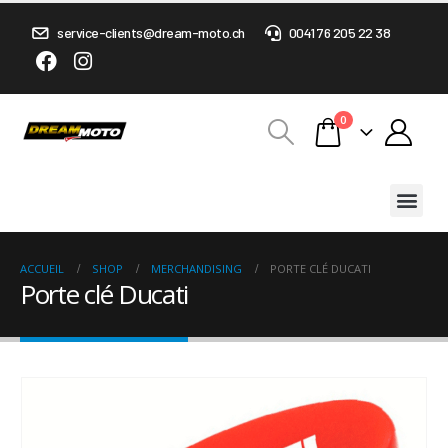
service-clients@dream-moto.ch
0041 76 205 22 38
0
ACCUEIL
SHOP
MERCHANDISING
PORTE CLÉ DUCATI
Porte clé Ducati