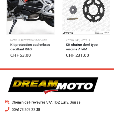
MOTEUR
,
PROTECTIONS DE CHUTE MOTEUR
KIT CHAINES
,
MOTEUR
Kit protection cadre/bras
Kit chaine doré type
oscillant R&G
origine AFAM
CHF
53.00
CHF
231.00
Chemin de Préveyres 57A 1132 Lully, Suisse
0041 76 205 22 38