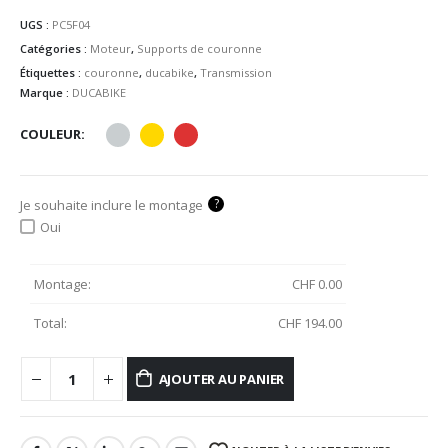
UGS :
PC5F04
Catégories :
Moteur
,
Supports de couronne
Étiquettes :
couronne
,
ducabike
,
Transmission
Marque :
DUCABIKE
COULEUR
?
Je souhaite inclure le montage
Oui
Montage:
CHF
0.00
Total:
CHF
194.00
AJOUTER AU PANIER