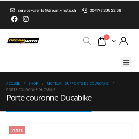
service-clients@dream-moto.ch
0041 76 205 22 38
0
ACCUEIL
SHOP
MOTEUR
,
SUPPORTS DE COURONNE
PORTE COURONNE DUCABIKE
Porte couronne Ducabike
VENTE