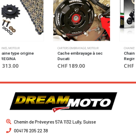
CARTERS EMBRAYAGE
,
MOTEUR
CHAINES
,
MOTEUR
Cache embrayage à sec
Chaine couleur OR
Ducati
Regina
CHF
189.00
CHF
74.00
Chemin de Préveyres 57A 1132 Lully, Suisse
0041 76 205 22 38