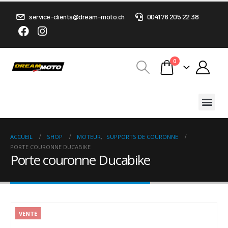
service-clients@dream-moto.ch
0041 76 205 22 38
0
ACCUEIL
SHOP
MOTEUR
,
SUPPORTS DE COURONNE
PORTE COURONNE DUCABIKE
Porte couronne Ducabike
VENTE