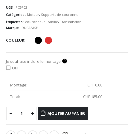
UGS :
PC5F02
Catégories :
Moteur
,
Supports de couronne
Étiquettes :
couronne
,
ducabike
,
Transmission
Marque :
DUCABIKE
COULEUR
?
Je souhaite inclure le montage
Oui
Montage:
CHF
0.00
Total:
CHF
185.00
AJOUTER AU PANIER