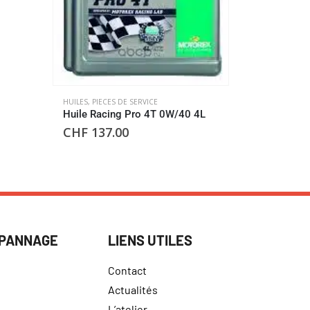
JOINTS DE F
Joints fou
Ducati
CHF
78.
HUILES
,
PIECES DE SERVICE
Huile Racing Pro 4T 0W/40 4L
CHF
137.00
ÉPANNAGE
LIENS UTILES
Contact
Actualités
L’atelier