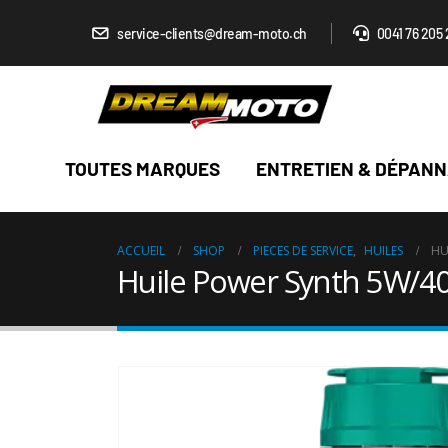
service-clients@dream-moto.ch
0041 76 205 
TOUTES MARQUES
ENTRETIEN & DÉPAN
ACCUEIL
SHOP
PIECES DE SERVICE
,
HUILES
HU
Huile Power Synth 5W/4