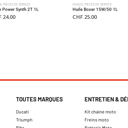
S
,
PIECES DE SERVICE
HUILES
,
PIECES DE SERVICE
e Power Synth 2T 1L
Huile Boxer 15W/50 1L
F
24.00
CHF
25.00
TOUTES MARQUES
ENTRETIEN & D
Ducati
Kit chaine moto
Triumph
Freins moto
Bihr
Batterie Moto