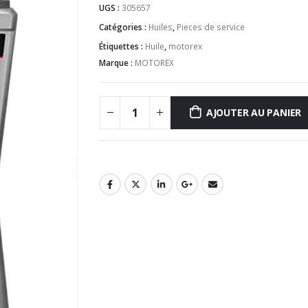
UGS :
305657
Catégories :
Huiles
,
Pieces de service
Étiquettes :
Huile
,
motorex
Marque :
MOTOREX
AJOUTER AU PANIER