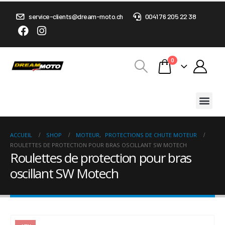
service-clients@dream-moto.ch
0041 76 205 22 38
0
ACCUEIL
SHOP
MOTEUR
,
PROTECTIONS DE CHUTE MOTEUR
ROULETTES DE PROTECTION POUR BRAS OSCILLANT SW MOTECH
Roulettes de protection pour bras
oscillant SW Motech