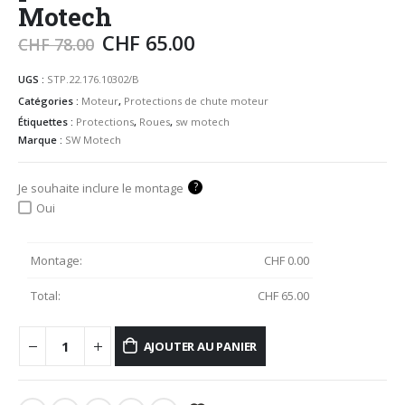
Motech
CHF
65.00
CHF
78.00
UGS :
STP.22.176.10302/B
Catégories :
Moteur
,
Protections de chute moteur
Étiquettes :
Protections
,
Roues
,
sw motech
Marque :
SW Motech
?
Je souhaite inclure le montage
Oui
Montage:
CHF
0.00
Total:
CHF
65.00
AJOUTER AU PANIER