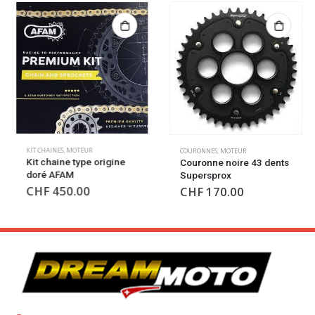
KIT CHAINES
,
MOTEUR
COURONNES
,
MOTEUR
Kit chaine type origine
Couronne noire 43 dents
doré AFAM
Supersprox
CHF
450.00
CHF
170.00