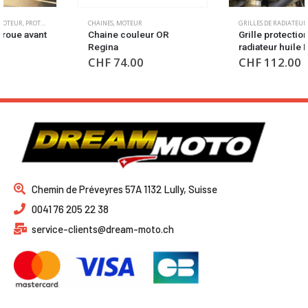
CHAINES
,
MOTEUR
,
ROUES
GRILLES DE RADIATEURS
,
MOTEUR
Chaine couleur OR
Grille protection
Regina
radiateur huile Ducati
CHF
74.00
CHF
112.00
Chemin de Préveyres 57A 1132 Lully, Suisse
0041 76 205 22 38
service-clients@dream-moto.ch