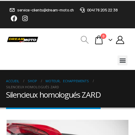
service-clients@dream-moto.ch
0041 76 205 22 38
0
ACCUEIL
SHOP
MOTEUR
,
ECHAPPEMENTS
SILENCIEUX HOMOLOGUÉS ZARD
Silencieux homologués ZARD