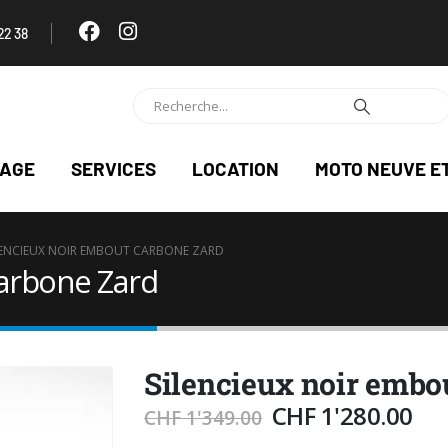
22 38
NAGE
SERVICES
LOCATION
MOTO NEUVE E
LENCIEUX NOIR EMBOUT CARBONE ZARD
carbone Zard
Silencieux noir embo
CHF
1'280.00
CHF
1'349.00