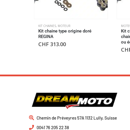
KIT CHAINES
,
MOTEUR
MOTE
Kit chaine type origine doré
Kit 
REGINA
chai
ou é
CHF
313.00
CH
Chemin de Préveyres 57A 1132 Lully, Suisse
0041 76 205 22 38