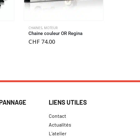
CHAINES
,
MOTEUR
CHAINES
,
MOT
Chaine couleur OR Regina
Chaine co
CHF
74.00
CHF
86.
ÉPANNAGE
LIENS UTILES
Contact
Actualités
L’atelier