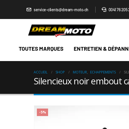
service-clients@dream-moto.ch
0041 76 205 
TOUTES MARQUES
ENTRETIEN & DÉPAN
ACCUEIL
SHOP
MOTEUR
,
ECHAPPEMENTS
SI
Silencieux noir embout 
-5%