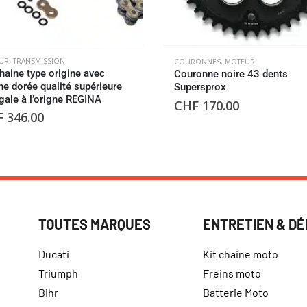
UR
,
TRANSMISSION
COURONNES
,
MOTEUR
chaine type origine avec
Couronne noire 43 dents
ne dorée qualité supérieure
Supersprox
gale à l’origne REGINA
CHF
170.00
F
346.00
TOUTES MARQUES
ENTRETIEN & D
Ducati
Kit chaine moto
Triumph
Freins moto
Bihr
Batterie Moto