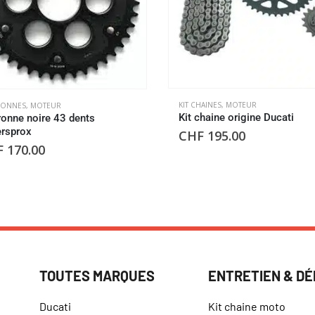
KIT CHAINES
,
MOTEUR
ONNES
,
MOTEUR
Kit chaine origine Ducati
onne noire 43 dents
rsprox
CHF
195.00
F
170.00
TOUTES MARQUES
ENTRETIEN & D
Ducati
Kit chaine moto