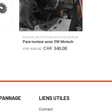
MOTEUR
,
PROTECTIONS DE CHUTE MOTEUR
CHAINES
,
MOT
Pare-moteur acier SW Motech
Chaine co
CHF
340.00
CHF
202
CHF
430.00
ÉPANNAGE
LIENS UTILES
Contact