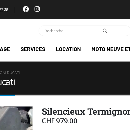
22 38
NAGE
SERVICES
LOCATION
MOTO NEUVE E
NONI DUCATI
cati
Silencieux Termignon
CHF
979.00