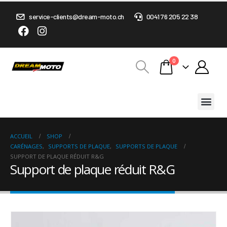
service-clients@dream-moto.ch
0041 76 205 22 38
0
ACCUEIL
SHOP
CARÉNAGES
,
SUPPORTS DE PLAQUE
,
SUPPORTS DE PLAQUE
SUPPORT DE PLAQUE RÉDUIT R&G
Support de plaque réduit R&G