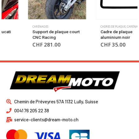
CARÉNAGES
CADRES DE PLAQUE
,
CARÉNAGES
Support de plaque court
Cadre de plaque
CNC Racing
aluminium noir
CHF
281.00
CHF
35.00
Chemin de Préveyres 57A 1132 Lully, Suisse
0041 76 205 22 38
service-clients@dream-moto.ch