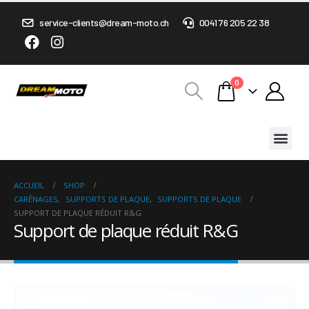
service-clients@dream-moto.ch
0041 76 205 22 38
0
ACCUEIL
SHOP
CARÉNAGES
,
SUPPORTS DE PLAQUE
,
SUPPORTS DE PLAQUE
SUPPORT DE PLAQUE RÉDUIT R&G
Support de plaque réduit R&G