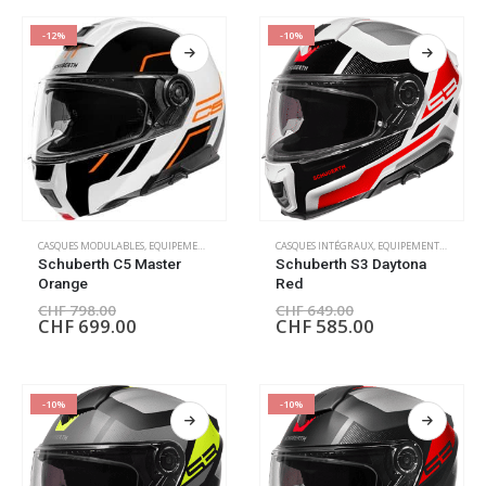
-12%
-10%
CASQUES MODULABLES
,
EQUIPEMENT PILOTE
CASQUES INTÉGRAUX
,
EQUIPEMENT PILOTE
Schuberth C5 Master
Schuberth S3 Daytona
Orange
Red
CHF
798.00
CHF
649.00
CHF
699.00
CHF
585.00
-10%
-10%