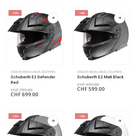
-13%
-14%
CASQUES MODULABLES
,
EQUIPEMENT PILOTE
CASQUES MODULABLES
,
EQUIPEMENT PILOTE
Schuberth E2 Defender
Schuberth E2 Matt Black
Red
CHF
699.00
CHF
599.00
CHF
799.00
CHF
699.00
-13%
-14%