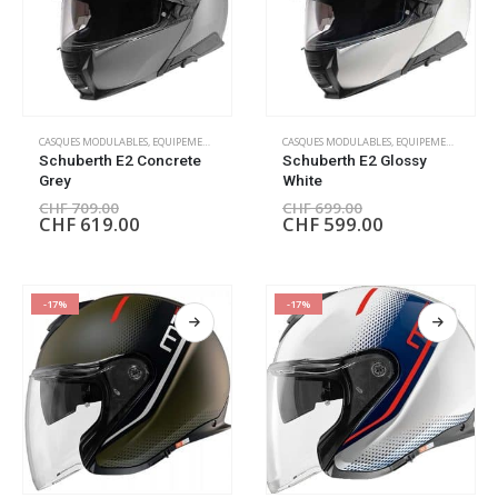
CASQUES MODULABLES
,
EQUIPEMENT PILOTE
CASQUES MODULABLES
,
EQUIPEMENT PILOTE
Schuberth E2 Concrete
Schuberth E2 Glossy
Grey
White
CHF
709.00
CHF
699.00
CHF
619.00
CHF
599.00
-17%
-17%