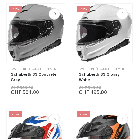
-10%
-10%
CASQUES INTÉGRAUX
,
EQUIPEMENT PILOTE
CASQUES INTÉGRAUX
,
EQUIPEMENT PILOTE
Schuberth S3 Concrete
Schuberth S3 Glossy
Grey
White
CHF
559.00
CHF
549.00
CHF
504.00
CHF
495.00
-13%
-13%