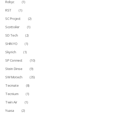
Robyc
(1)
RST
(1)
SC Project
(2)
Scottoiler
(1)
SD Tech
(2)
SHIN YO
(1)
Skyrich
(1)
SP Connect
(10)
Stein Dinse
(9)
SW Motech
(35)
Tecmate
(8)
Tecnium
(1)
Twin Air
(1)
Yuasa
(2)