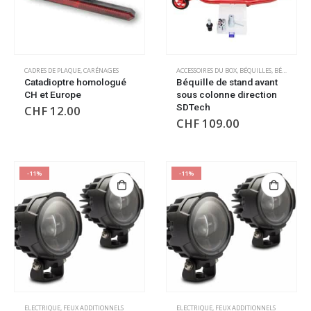
CADRES DE PLAQUE
,
CARÉNAGES
ACCESSOIRES DU BOX
,
BÉQUILLES
,
BÉQUILLES
,
Catadioptre homologué
Béquille de stand avant
CH et Europe
sous colonne direction
SDTech
CHF
12.00
CHF
109.00
-11%
-11%
ELECTRIQUE
,
FEUX ADDITIONNELS
ELECTRIQUE
,
FEUX ADDITIONNELS