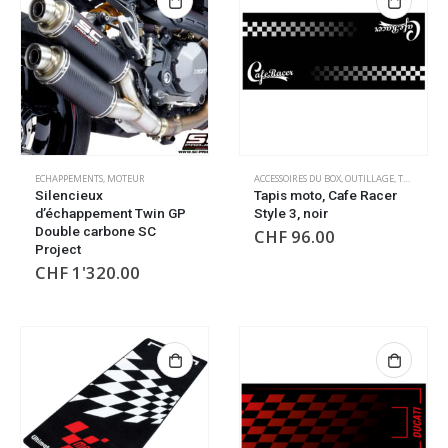
ECHAPPEMENTS
,
MOTEUR
ACCESSOIRES DU BOX
,
OUTILLAGE
,
TAPIS DE SOL
Silencieux
Tapis moto, Cafe Racer
d’échappement Twin GP
Style 3, noir
Double carbone SC
CHF
96.00
Project
CHF
1'320.00