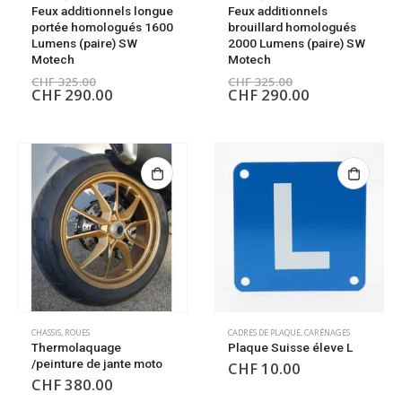
Feux additionnels longue
Feux additionnels
portée homologués 1600
brouillard homologués
Lumens (paire) SW
2000 Lumens (paire) SW
Motech
Motech
CHF
325.00
CHF
325.00
CHF
290.00
CHF
290.00
CHASSIS
,
ROUES
CADRES DE PLAQUE
,
CARÉNAGES
Thermolaquage
Plaque Suisse éleve L
/peinture de jante moto
CHF
10.00
CHF
380.00