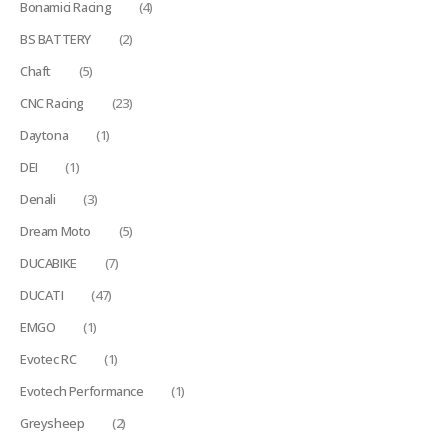
Bonamici Racing
(4)
BS BATTERY
(2)
Chaft
(5)
CNC Racing
(23)
Daytona
(1)
DEI
(1)
Denali
(3)
Dream Moto
(5)
DUCABIKE
(7)
DUCATI
(47)
EMGO
(1)
Evotec RC
(1)
Evotech Performance
(1)
Greysheep
(2)