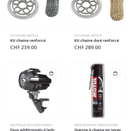
KIT CHAINES
,
MOTEUR
KIT CHAINES
,
MOTEUR
Kit chaine renforcé
Kit chaine doré renforcé
CHF
239.00
CHF
289.00
ELECTRIQUE
,
FEUX ADDITIONNELS
PIECES DE SERVICE
,
PRODUITS D'ENTRETIEN
Feux additionnels à leds
Graisse à chaine en spray