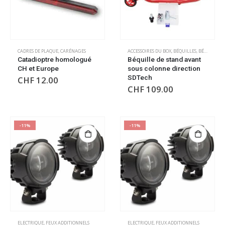
CADRES DE PLAQUE
,
CARÉNAGES
ACCESSOIRES DU BOX
,
BÉQUILLES
,
BÉQUILLES
,
Catadioptre homologué
Béquille de stand avant
CH et Europe
sous colonne direction
SDTech
CHF
12.00
CHF
109.00
-11%
-11%
ELECTRIQUE
,
FEUX ADDITIONNELS
ELECTRIQUE
,
FEUX ADDITIONNELS