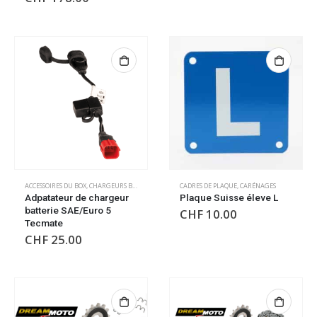
ACCESSOIRES DU BOX
,
CHARGEURS BATTERIE
,
CHARGEURS BATTERIES
CADRES DE PLAQUE
,
ELECTRIQUE
,
CARÉNAGES
Adpatateur de chargeur
Plaque Suisse éleve L
batterie SAE/Euro 5
CHF
10.00
Tecmate
CHF
25.00