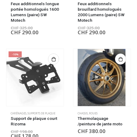
Feux additionnels longue
Feux additionnels
portée homologués 1600
brouillard homologués
Lumens (paire) SW
2000 Lumens (paire) SW
Motech
Motech
CHF
325.00
CHF
325.00
CHF
290.00
CHF
290.00
-10%
CARÉNAGES
,
SUPPORTS DE PLAQUE
CHASSIS
,
ROUES
Support de plaque court
Thermolaquage
Rizoma
/peinture de jante moto
CHF
380.00
CHF
198.00
CHF
178.00