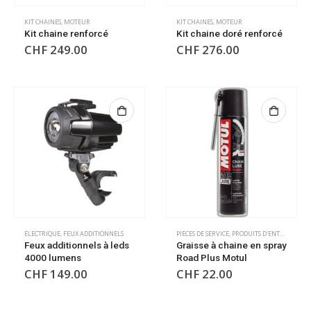
KIT CHAINES
,
MOTEUR
KIT CHAINES
,
MOTEUR
Kit chaine renforcé
Kit chaine doré renforcé
CHF
249.00
CHF
276.00
ELECTRIQUE
,
FEUX ADDITIONNELS
PIECES DE SERVICE
,
PRODUITS D'ENTRETIEN
Feux additionnels à leds
Graisse à chaine en spray
4000 lumens
Road Plus Motul
CHF
149.00
CHF
22.00