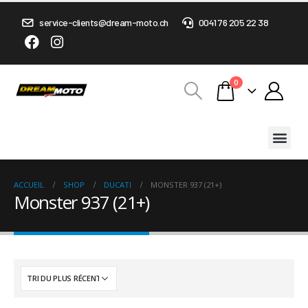
service-clients@dream-moto.ch
0041 76 205 22 38
0
ACCUEIL
SHOP
DUCATI
MONSTER 937 (21+)
Monster 937 (21+)