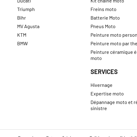
Ducati
Kit chaine moto
Triumph
Freins moto
Bihr
Batterie Moto
MV Agusta
Pneus Moto
KTM
Peinture moto person
BMW
Peinture moto par t
Peinture céramique 
moto
SERVICES
Hivernage
Expertise moto
Dépannage moto et r
sinistre