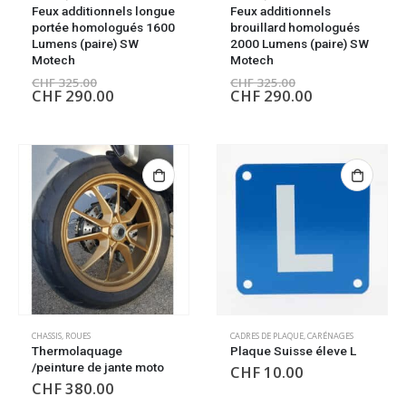
Feux additionnels longue
Feux additionnels
portée homologués 1600
brouillard homologués
Lumens (paire) SW
2000 Lumens (paire) SW
Motech
Motech
CHF
325.00
CHF
325.00
CHF
290.00
CHF
290.00
CHASSIS
,
ROUES
CADRES DE PLAQUE
,
CARÉNAGES
Thermolaquage
Plaque Suisse éleve L
/peinture de jante moto
CHF
10.00
CHF
380.00