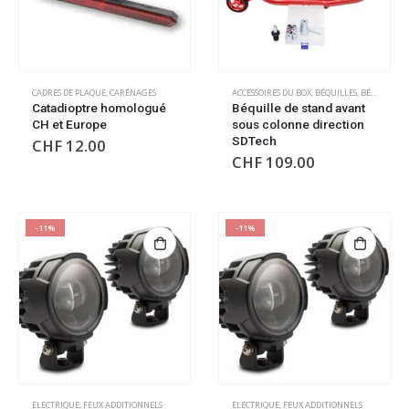
CADRES DE PLAQUE
,
CARÉNAGES
ACCESSOIRES DU BOX
,
BÉQUILLES
,
BÉQUILLES
,
Catadioptre homologué
Béquille de stand avant
CH et Europe
sous colonne direction
SDTech
CHF
12.00
CHF
109.00
-11%
-11%
ELECTRIQUE
,
FEUX ADDITIONNELS
ELECTRIQUE
,
FEUX ADDITIONNELS