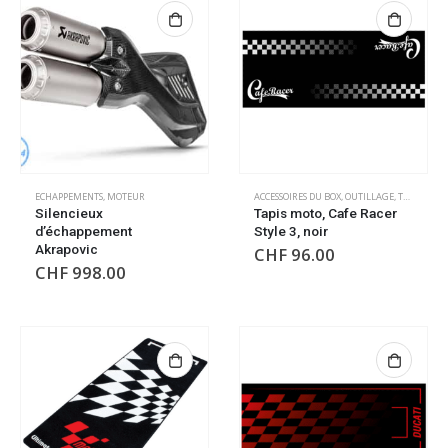
ECHAPPEMENTS
,
MOTEUR
ACCESSOIRES DU BOX
,
OUTILLAGE
,
TAPIS DE SOL
Silencieux
Tapis moto, Cafe Racer
d’échappement
Style 3, noir
Akrapovic
CHF
96.00
CHF
998.00