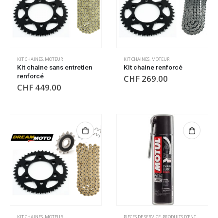
KIT CHAINES
,
MOTEUR
KIT CHAINES
,
MOTEUR
Kit chaine sans entretien
Kit chaine renforcé
renforcé
CHF
269.00
CHF
449.00
KIT CHAINES
,
MOTEUR
PIECES DE SERVICE
,
PRODUITS D'ENTRETIEN