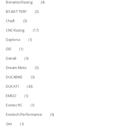
Bonamici Racing
(4)
BS BATTERY
(2)
Chaft
(5)
CNC Racing
(17)
Daytona
(1)
DEI
(1)
Denali
(3)
Dream Moto
(5)
DUCABIKE
(3)
DUCATI
(45)
EMGO
(1)
Evotec RC
(1)
Evotech Performance
(3)
Givi
(1)