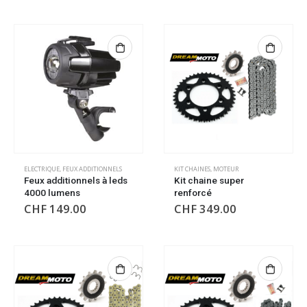
ELECTRIQUE
,
FEUX ADDITIONNELS
KIT CHAINES
,
MOTEUR
Feux additionnels à leds
Kit chaine super
4000 lumens
renforcé
CHF
149.00
CHF
349.00