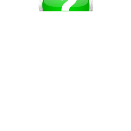
Vous ne trouvez pas le produit espéré ?
Demandez nous, nous nous ferons un plaisir de répondre à vos
attentes
NOUS APPELER
0041.76.205.22.38
NOUS ÉCRIRE
service-clients@dream-moto.ch