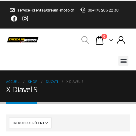
service-clients@dream-moto.ch
0041 76 205 22 38
0
ACCUEIL
SHOP
DUCATI
X DIAVEL S
X Diavel S