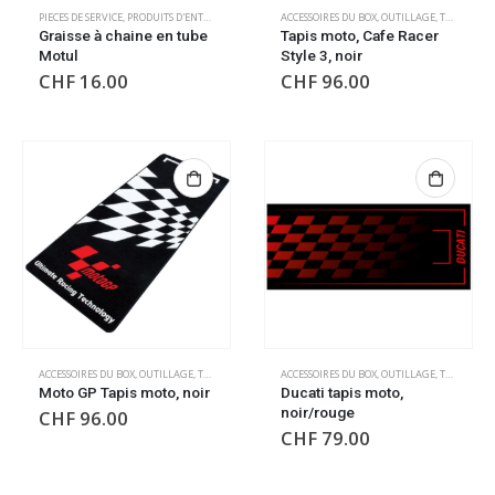
PIECES DE SERVICE
,
PRODUITS D'ENTRETIEN
ACCESSOIRES DU BOX
,
OUTILLAGE
,
TAPIS DE SOL
Graisse à chaine en tube
Tapis moto, Cafe Racer
Motul
Style 3, noir
CHF
16.00
CHF
96.00
ACCESSOIRES DU BOX
,
OUTILLAGE
,
TAPIS DE SOL
,
TAPIS DE SOL
ACCESSOIRES DU BOX
,
OUTILLAGE
,
TAPIS DE SOL
Moto GP Tapis moto, noir
Ducati tapis moto,
noir/rouge
CHF
96.00
CHF
79.00