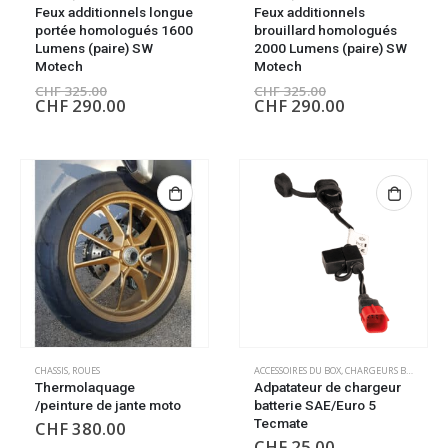
Feux additionnels longue
Feux additionnels
portée homologués 1600
brouillard homologués
Lumens (paire) SW
2000 Lumens (paire) SW
Motech
Motech
CHF
325.00
CHF
325.00
CHF
290.00
CHF
290.00
CHASSIS
,
ROUES
ACCESSOIRES DU BOX
,
CHARGEURS BATTERIE
,
Thermolaquage
Adpatateur de chargeur
/peinture de jante moto
batterie SAE/Euro 5
Tecmate
CHF
380.00
CHF
25.00