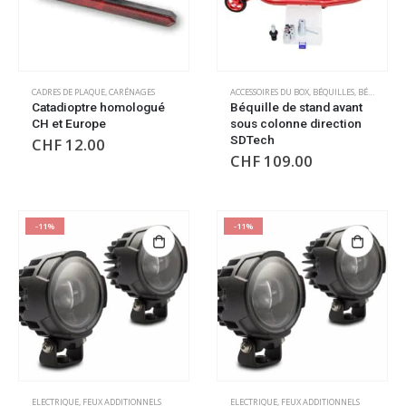
CADRES DE PLAQUE
,
CARÉNAGES
ACCESSOIRES DU BOX
,
BÉQUILLES
,
BÉQUILLES
,
Catadioptre homologué
Béquille de stand avant
CH et Europe
sous colonne direction
SDTech
CHF
12.00
CHF
109.00
-11%
-11%
ELECTRIQUE
,
FEUX ADDITIONNELS
ELECTRIQUE
,
FEUX ADDITIONNELS