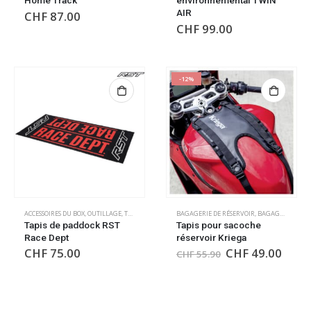
Home Track
environnemental TWIN
AIR
CHF
87.00
CHF
99.00
-12%
ACCESSOIRES DU BOX
,
OUTILLAGE
,
TAPIS DE SOL
,
TAPIS DE SOL
BAGAGERIE DE RÉSERVOIR
,
BAGAGERIE DE SELLE
Tapis de paddock RST
Tapis pour sacoche
Race Dept
réservoir Kriega
CHF
75.00
CHF
49.00
CHF
55.90